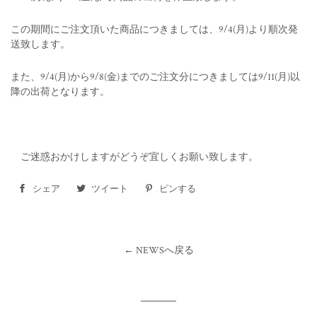
この期間にご注文頂いた商品につきましては、9/4(月)より順次発
送致します。
また、9/4(月)から9/8(金)までのご注文分につきましては9/11(月)以
降の出荷となります。
ご迷惑おかけしますがどうぞ宜しくお願い致します。
シェア
Facebook
ツイート
Twitter
ピンする
Pinterest
で
に
で
シ
投
ピ
← NEWSへ戻る
ェ
稿
ン
ア
す
す
す
る
る
る